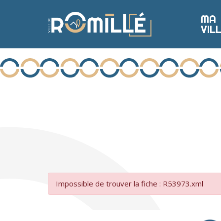
Aller
MA
au
VIL
L
Ville de Romil
E
contenu
S
A
C
T
U
Rechercher :
A
L
I
T
É
S
Impossible de trouver la fiche : R53973.xml