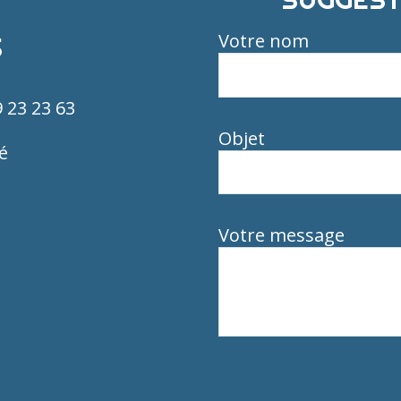
Votre nom
S
9 23 23 63
Objet
é
Votre message