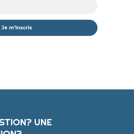
STION? UNE
ION?