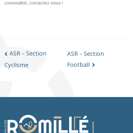
convivialité, contactez-nous !
GATION
ASR – Section
ASR – Section
TICLE
Football
Cyclisme