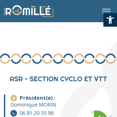
Aller
Ouvrir la
au
contenu
ASR – SECTION CYCLO ET VTT
Président(e) :
Dominique MORIN
06 81 20 35 98